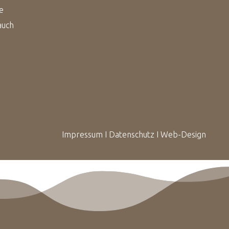
e
auch
m
I
mpressum
I
Datenschutz
I
Web-Design