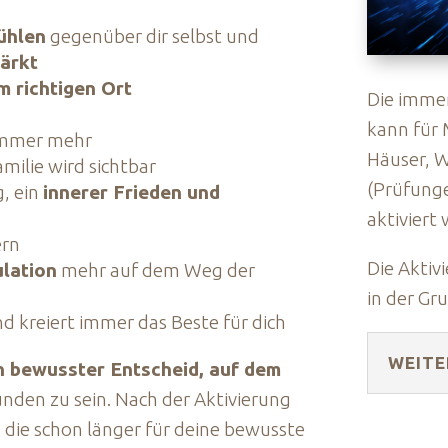
ühlen
gegenüber dir selbst und
tärkt
am richtigen Ort
Die imme
kann für 
 immer mehr
Häuser, 
milie wird sichtbar
(Prüfunge
g, ein
innerer Frieden und
aktiviert
ern
Die Aktiv
ulation
mehr auf dem Weg der
in der G
d kreiert immer das Beste für dich
WEITE
in bewusster Entscheid, auf dem
unden zu sein. Nach der Aktivierung
 die schon länger für deine bewusste