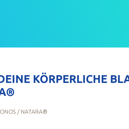
 DEINE KÖRPERLICHE B
A®
RONOS / NATARA®