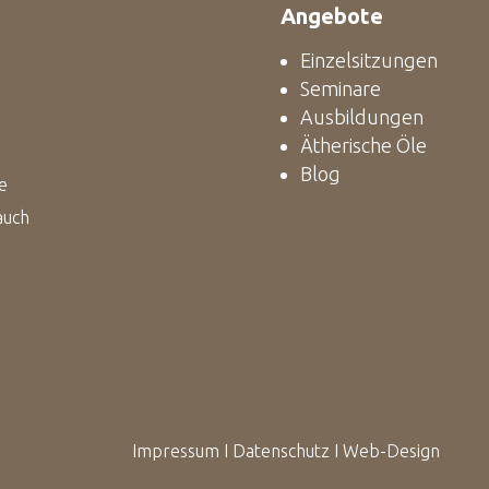
Angebote
Einzelsitzungen
Seminare
Ausbildungen
Ätherische Öle
Blog
e
auch
m
I
mpressum
I
Datenschutz
I
Web-Design