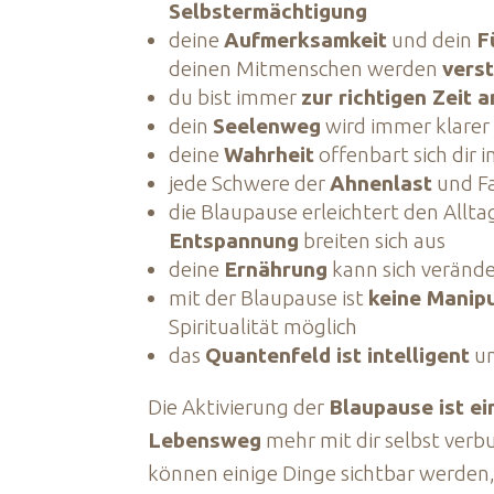
Selbstermächtigung
deine
Aufmerksamkeit
und dein
F
deinen Mitmenschen werden
vers
du bist immer
zur richtigen Zeit 
dein
Seelenweg
wird immer klarer
deine
Wahrheit
offenbart sich dir
jede Schwere der
Ahnenlast
und Fa
die Blaupause erleichtert den Allta
Entspannung
breiten sich aus
deine
Ernährung
kann sich veränd
mit der Blaupause ist
keine Manip
Spiritualität möglich
das
Quantenfeld ist intelligent
un
Die Aktivierung der
Blaupause ist e
Lebensweg
mehr mit dir selbst verb
können einige Dinge sichtbar werden,